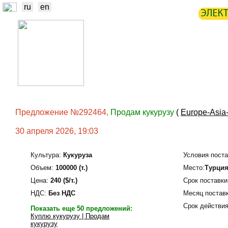
ru
en
ЭЛЕК
НОВОСТИ
БИРЖА
СТАТИ
ТРЕЙДЕРЫ
ПРОИЗВОДИТЕЛИ
Предложение №292464,
Продам кукурузу
(
Europe-Asia
30 апреля 2026, 19:03
Культура:
Кукуруза
Условия поста
Объем:
100000 (т.)
Место:
Турци
Цена:
240 ($/т.)
Срок поставки
НДС:
Без НДС
Месяц поставк
Срок действия
Показать еще 50 предложений:
Куплю кукурузу | Продам
кукурузу