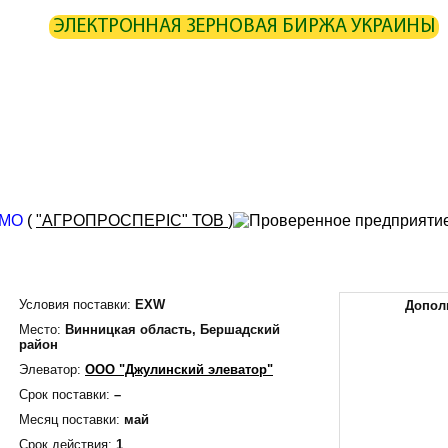
ЭЛЕКТРОННАЯ ЗЕРНОВАЯ БИРЖА УКРАИНЫ
ИРЖА
СТАТИСТИКА
КАРТА
РАСЧЕТЫ
ПАРТНЕРЫ
ОИЗВОДИТЕЛИ
ЭЛЕВАТОРЫ
ЭКСПЕДИТОРЫ
ПОРТЫ
ТЕРМИ
ГМО
(
"АГРОПРОСПЕРІС" ТОВ
)
Условия поставки:
EXW
Допол
Место:
Винницкая область,
Бершадский
район
Элеватор:
ООО "Джулинский элеватор"
Срок поставки:
–
Месяц поставки:
май
Срок действия:
1