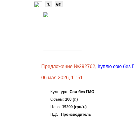
ru
en
НОВОСТИ
Б
ТРЕЙДЕРЫ
ПР
Предложение №292762,
Куплю сою без 
06 мая 2026, 11:51
Культура:
Соя без ГМО
Объем:
100 (т.)
Цена:
19200 (грн/т.)
НДС:
Производитель