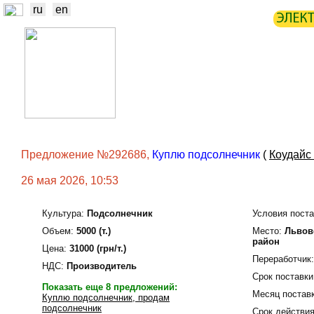
ru
en
ЭЛЕК
НОВОСТИ
БИРЖА
СТАТИ
ТРЕЙДЕРЫ
ПРОИЗВОДИТЕЛИ
Предложение №292686,
Куплю подсолнечник
(
Коудайс
26 мая 2026, 10:53
Культура:
Подсолнечник
Условия поста
Объем:
5000 (т.)
Место:
Львовс
район
Цена:
31000 (грн/т.)
Переработчик
НДС:
Производитель
Срок поставки
Показать еще 8 предложений:
Месяц поставк
Куплю подсолнечник, продам
подсолнечник
Срок действия