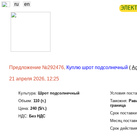
ru
en
ЭЛЕК
НОВОСТИ
БИРЖА
СТАТИ
ТРЕЙДЕРЫ
ПРОИЗВОДИТЕЛИ
Предложение №292476,
Куплю шрот подсолнечный
(
Ag
21 апреля 2026, 12:25
Культура:
Шрот подсолнечный
Условия поста
Объем:
110 (т.)
Таможня:
Рав
граница
Цена:
240 ($/т.)
Срок поставки
НДС:
Без НДС
Месяц поставк
Срок действия