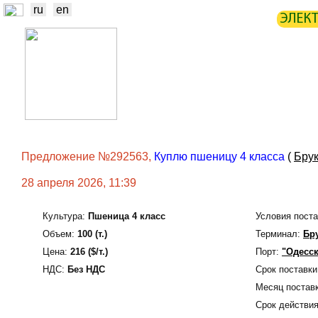
ru
en
ЭЛЕК
НОВОСТИ
БИРЖА
СТАТИ
ТРЕЙДЕРЫ
ПРОИЗВОДИТЕЛИ
Предложение №292563,
Куплю пшеницу 4 класса
(
Бру
28 апреля 2026, 11:39
Культура:
Пшеница 4 класс
Условия поста
Объем:
100 (т.)
Терминал:
Бр
Цена:
216 ($/т.)
Порт:
"Одесск
НДС:
Без НДС
Срок поставки
Месяц поставк
Срок действия