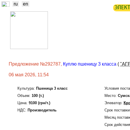
ru
en
ЭЛЕК
НОВОСТИ
БИРЖА
СТАТИ
ТРЕЙДЕРЫ
ПРОИЗВОДИТЕЛИ
Предложение №292787,
Куплю пшеницу 3 класса
(
"АГ
06 мая 2026, 11:54
Культура:
Пшеница 3 класс
Условия поста
Объем:
100 (т.)
Место:
Сумск
Цена:
9100 (грн/т.)
Элеватор:
Кр
НДС:
Производитель
Срок поставки
Месяц поставк
Срок действия