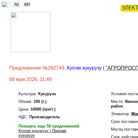
ru
en
ЭЛЕК
НОВОСТИ
БИРЖА
СТАТИ
ТРЕЙДЕРЫ
ПРОИЗВОДИТЕЛИ
Предложение №292749,
Куплю кукурузу
(
"АГРОПРОСП
06 мая 2026, 11:49
Культура:
Кукуруза
Условия поста
Объем:
100 (т.)
Место:
Винни
район
Цена:
10000 (грн/т.)
Элеватор:
Жм
НДС:
Производитель
Срок поставки
Показать еще 50 предложений:
Месяц поставк
Куплю кукурузу | Продам
кукурузу
Срок действия