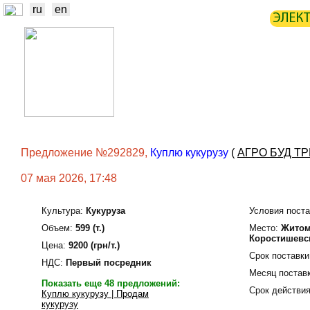
ru
en
ЭЛЕК
НОВОСТИ
БИРЖА
СТАТИ
ТРЕЙДЕРЫ
ПРОИЗВОДИТЕЛИ
Предложение №292829,
Куплю кукурузу
(
АГРО БУД Т
07 мая 2026, 17:48
Культура:
Кукуруза
Условия поста
Объем:
599 (т.)
Место:
Житоми
Коростишевс
Цена:
9200 (грн/т.)
Срок поставки
НДС:
Первый посредник
Месяц поставк
Показать еще 48 предложений:
Срок действия
Куплю кукурузу | Продам
кукурузу