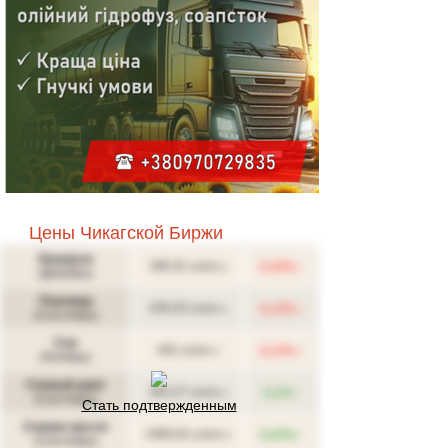
Цены Чикагской Биржи
Кукуруза
↓
180,31
0,33%
(USD/т.)
(Декабрь)
Пшеница
↓
235,53
0,12%
(USD/т.)
(Сентябрь)
Соя
↓
431
0,13%
(USD/т.)
(Ноябрь)
Соевый шрот
↑
342,27
0,1%
(USD/т.)
(Сентябрь)
Стать подтвержденным
Соевое масло
↑
1493,41
0,03%
(USD/т.)
(Сентябрь)