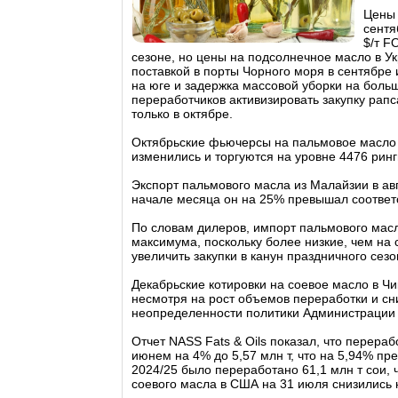
Цены 
сентя
$/т F
сезоне, но цены на подсолнечное масло в У
поставкой в порты Чорного моря в сентябре
на юге и задержка массовой уборки на больш
переработчиков активизировать закупку рап
только в октябре.
Октябрьские фьючерсы на пальмовое масло н
изменились и торгуются на уровне 4476 рингг
Экспорт пальмового масла из Малайзии в авг
начале месяца он на 25% превышал соответ
По словам дилеров, импорт пальмового масл
максимума, поскольку более низкие, чем н
увеличить закупки в канун праздничного сезо
Декабрьские котировки на соевое масло в Чик
несмотря на рост объемов переработки и сн
неопределенности политики Администрации 
Отчет NASS Fats & Oils показал, что перера
июнем на 4% до 5,57 млн т, что на 5,94% пр
2024/25 было переработано 61,1 млн т сои,
соевого масла в США на 31 июля снизились н