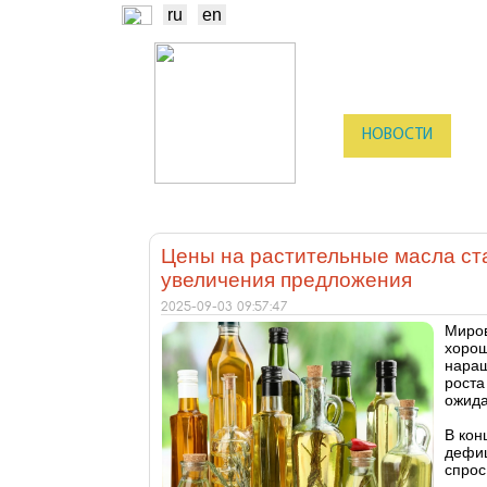
ru
en
НОВОСТИ
Б
ТРЕЙДЕРЫ
ПР
Цены на растительные масла ст
увеличения предложения
2025-09-03 09:57:47
Миров
хорош
наращ
роста
ожида
В кон
дефиц
спрос