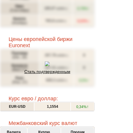
Овес
↑
185,07
0,79%
(USD/т.)
(Сентябрь)
Канола
↓
765,8
0,03%
(CAD/т.)
(Ноябрь)
Цены европейской биржи
Euronext
Пшеница
267,76
0
(USD/т.)
(Déc. 26)
Кукуруза
287,41
0
(USD/т.)
(Mars 27)
Стать подтвержденным
Рапс
↑
606,3
0,5%
(USD/т.)
(Févr. 27)
Курс евро / доллар:
↑
EUR-USD
1,1554
0,34%
Межбанковский курс валют
Валюта
Куплю
Продам