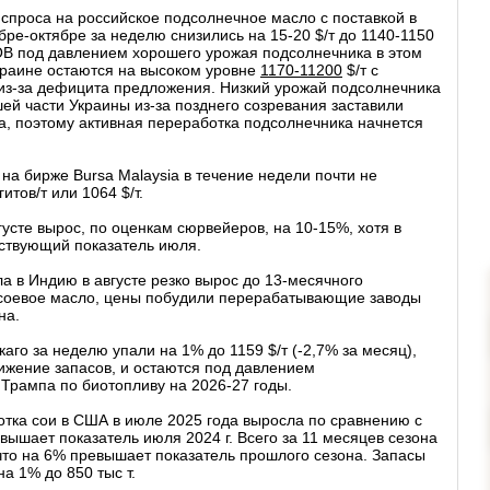
спроса на российское подсолнечное масло с поставкой в
бре-октябре за неделю снизились на 15-20 $/т до 1140-1150
OB под давлением хорошего урожая подсолнечника в этом
краине остаются на высоком уровне
1170-11200
$/т с
 из-за дефицита предложения. Низкий урожай подсолнечника
ей части Украины из-за позднего созревания заставили
са, поэтому активная переработка подсолнечника начнется
а бирже Bursa Malaysia в течение недели почти не
итов/т или 1064 $/т.
усте вырос, по оценкам сюрвейеров, на 10-15%, хотя в
ствующий показатель июля.
а в Индию в августе резко вырос до 13-месячного
а соевое масло, цены побудили перерабатывающие заводы
на.
аго за неделю упали на 1% до 1159 $/т (-2,7% за месяц),
ижение запасов, и остаются под давлением
Трампа по биотопливу на 2026-27 годы.
ботка сои в США в июле 2025 года выросла по сравнению с
евышает показатель июля 2024 г. Всего за 11 месяцев сезона
 что на 6% превышает показатель прошлого сезона. Запасы
а 1% до 850 тыс т.